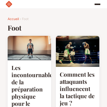
Accueil
› Foot
Foot
Les
Comment les
incontournables
attaquants
de la
influencent
préparation
la tactique de
physique
jeu ?
pour le