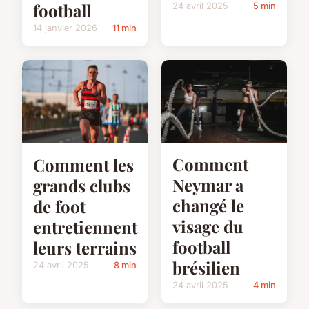
football
24 avril 2025
5 min
14 janvier 2026
11 min
Comment
Comment les
Neymar a
grands clubs
changé le
de foot
visage du
entretiennent
football
leurs terrains
brésilien
24 avril 2025
8 min
24 avril 2025
4 min