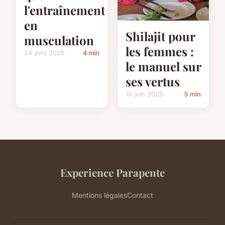
l'entraînement
en
Shilajit pour
musculation
les femmes :
24 avril 2025
4 min
le manuel sur
ses vertus
10 juin 2025
5 min
Experience Parapente
Mentions légales
Contact