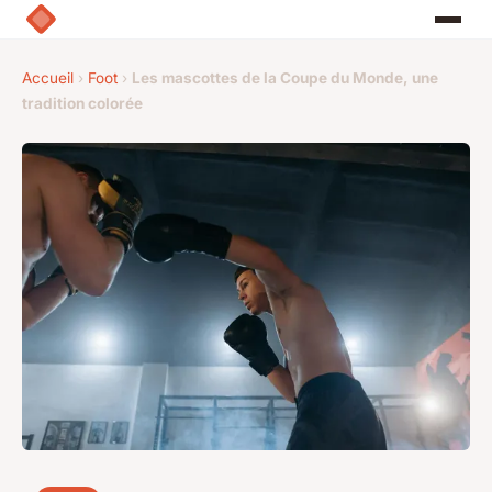
Accueil
›
Foot
›
Les mascottes de la Coupe du Monde, une
tradition colorée