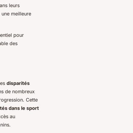
ans leurs
 une meilleure
entiel pour
table des
des
disparités
ans de nombreux
progression. Cette
ités dans le sport
ccès au
nins.