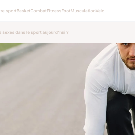
re sport
Basket
Combat
Fitness
Foot
Musculation
Velo
s sexes dans le sport aujourd'hui ?