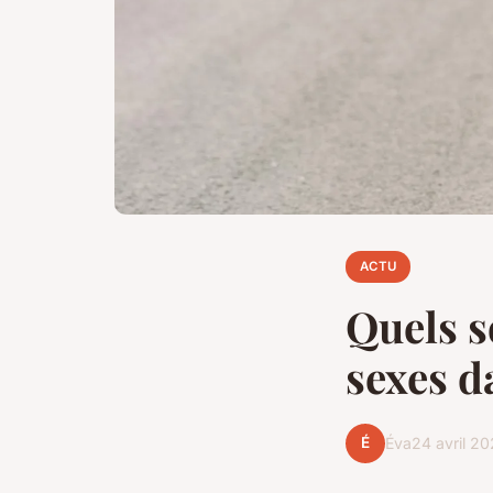
ACTU
Quels s
sexes d
É
Éva
24 avril 2