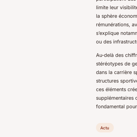
limite leur visibi
la sphère économ
rémunérations, ave
s’explique notamm
ou des infrastruc
Au-delà des chiffr
stéréotypes de ge
dans la carrière s
structures sporti
ces éléments cré
supplémentaires 
fondamental pour 
Actu