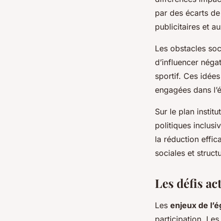
par des écarts de
publicitaires et a
Les obstacles soc
d’influencer négat
sportif. Ces idée
engagées dans l’ég
Sur le plan instit
politiques inclus
la réduction effic
sociales et struct
Les défis ac
Les
enjeux de l’é
participation. Le