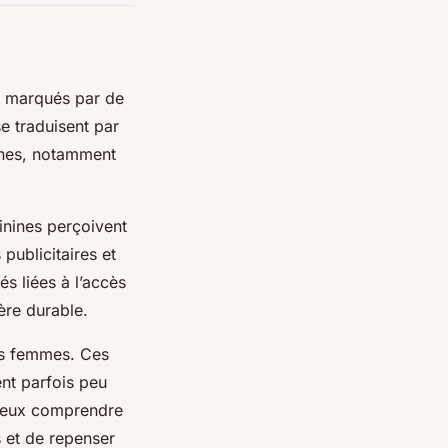
é, marqués par de
e traduisent par
ines, notamment
inines perçoivent
publicitaires et
és liées à l’accès
ère durable.
des femmes. Ces
nt parfois peu
 mieux comprendre
és et de repenser