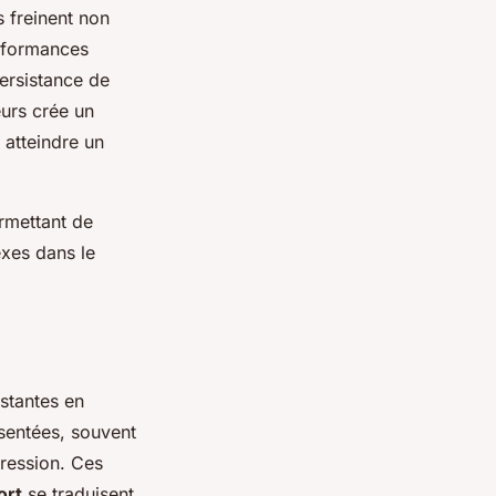
s freinent non
erformances
persistance de
eurs crée un
atteindre un
rmettant de
exes dans le
stantes en
ésentées, souvent
gression. Ces
ort
se traduisent