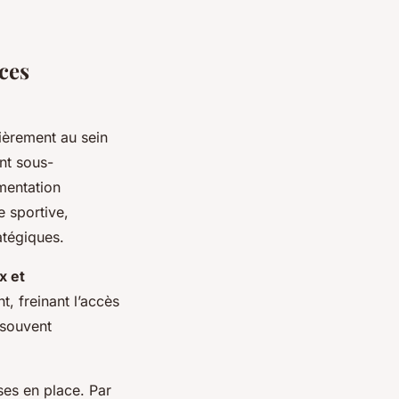
ces
lièrement au sein
nt sous-
mentation
e sportive,
atégiques.
x et
, freinant l’accès
 souvent
ises en place. Par