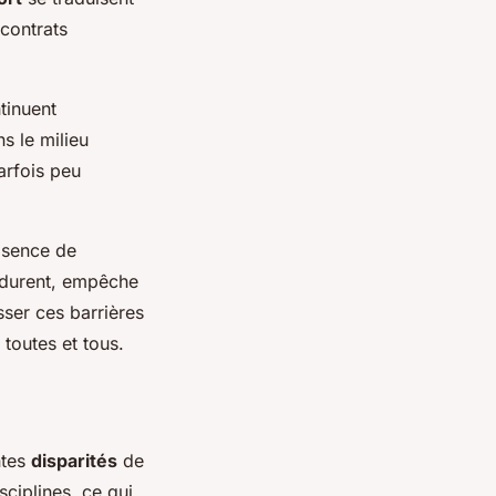
 contrats
tinuent
s le milieu
arfois peu
absence de
erdurent, empêche
sser ces barrières
 toutes et tous.
ntes
disparités
de
ciplines, ce qui