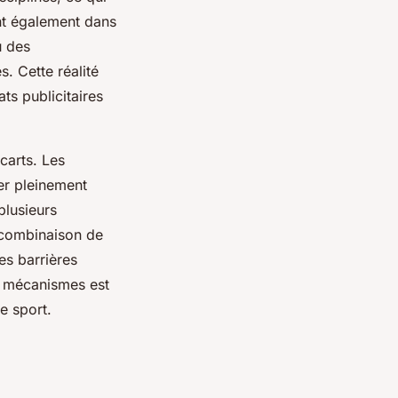
ent également dans
u des
s. Cette réalité
ts publicitaires
carts. Les
er pleinement
plusieurs
a combinaison de
s barrières
 mécanismes est
e sport.