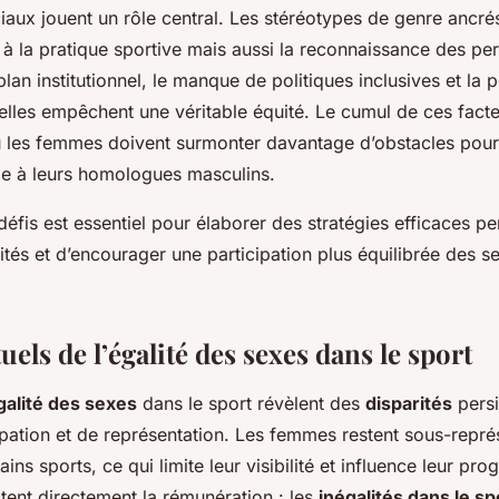
iaux jouent un rôle central. Les stéréotypes de genre ancré
 à la pratique sportive mais aussi la reconnaissance des p
plan institutionnel, le manque de politiques inclusives et la 
elles empêchent une véritable équité. Le cumul de ces fact
 les femmes doivent surmonter davantage d’obstacles pour 
e à leurs homologues masculins.
fis est essentiel pour élaborer des stratégies efficaces pe
ités et d’encourager une participation plus équilibrée des s
tuels de l’égalité des sexes dans le sport
galité des sexes
dans le sport révèlent des
disparités
persi
ipation et de représentation. Les femmes restent sous-repr
ins sports, ce qui limite leur visibilité et influence leur pro
tent directement la rémunération : les
inégalités dans le sp