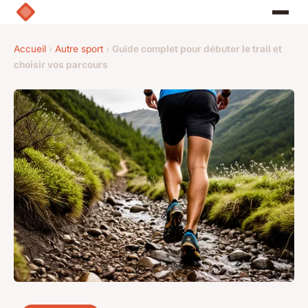
Accueil
›
Autre sport
›
Guide complet pour débuter le trail et
choisir vos parcours