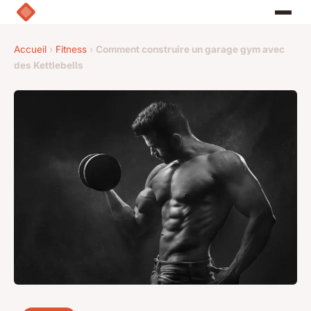
Accueil
›
Fitness
›
Comment construire un garage gym avec
des Kettlebells